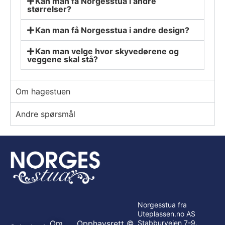
Kan man få Norgesstua i andre
størrelser?
Kan man få Norgesstua i andre design?
Kan man velge hvor skyvedørene og
veggene skal stå?
Om hagestuen
Andre spørsmål
Norgesstua fra
Uteplassen.no AS
Om
Opphavsrett ©
Stabburveien 7-9,