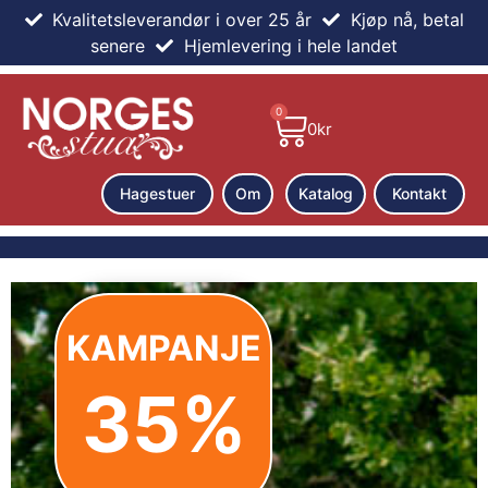
Kvalitetsleverandør i over 25 år
Kjøp nå, betal
senere
Hjemlevering i hele landet
0
0
kr
Hagestuer
Om
Katalog
Kontakt
KAMPANJE
35%