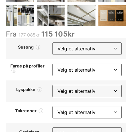
Fra
115 105
kr
177 085
kr
Sesong
i
Farge på profiler
i
Lyspakke
i
Takrenner
i
Gavlglass