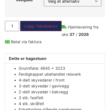
Legg i handlekurv
Hjemlevering fra
uke
37
/
2026
Betal via faktura
Dette er hagestuen
Grunnflate: 4645 x 3223
Ferdigkappet ubehandlet reisverk
4-delt skyvedører i front
3-delt skyvedør i gavlvegg
2-delt skvyedør i bakvegg
3 stk. fastfelt
4 stk. skråfelt
Enkeltsidige stående panelvegger